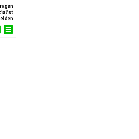
vragen
ialist
eelden