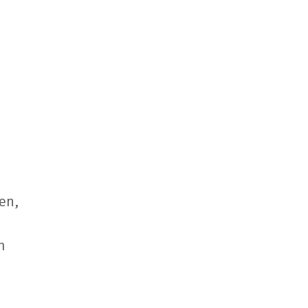
en,
m