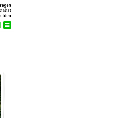
vragen
ialist
eelden