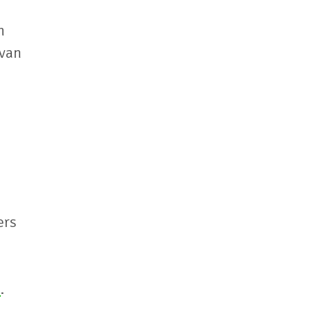
n
 van
ers
0
.