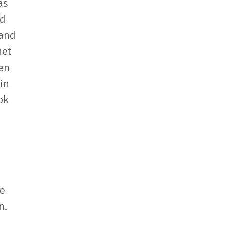
as
rd
zand
het
en
in
ok
we
n.