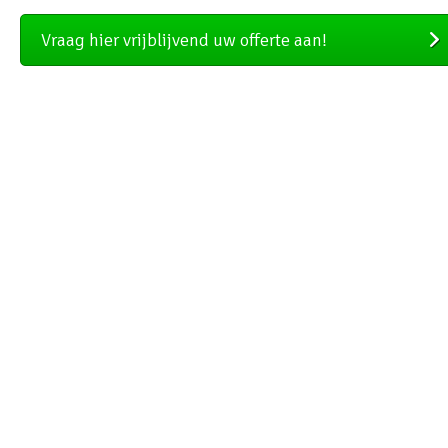
Vraag hier vrijblijvend uw offerte aan!
Stel uw vraag aan Boom
Hoveniersbedrijf, dé hovenier in
Rotterdam e.o.
Naam:
*
Telefoon:
*
E-mail:
*