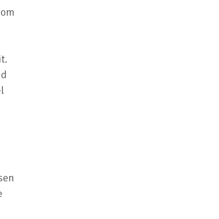
ndom
t.
nd
l
sen
e